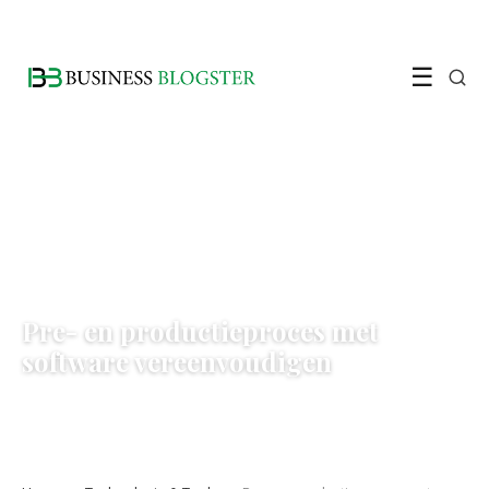
☰
TECHNOLOGIE & TOOLS
Pre- en productieproces met
software vereenvoudigen
17 May 2022
·
3 min leestijd