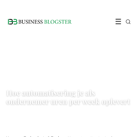
☰
TECHNOLOGIE & TOOLS
Hoe automatisering je als
ondernemer uren per week oplevert
25 June 2026
·
6 min leestijd