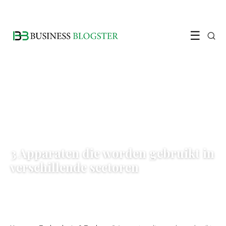
☰
TECHNOLOGIE & TOOLS
3 Apparaten die worden gebruikt in
verschillende sectoren
1 October 2022
·
2 min leestijd